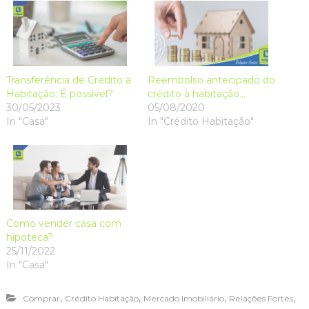
O
O
p
O
(
w
p
p
e
p
O
i
e
e
n
e
p
n
n
n
s
n
e
d
s
s
i
s
n
o
i
i
n
i
s
w
n
n
n
n
i
)
n
n
e
n
n
e
e
w
e
n
w
w
w
w
e
Transferência de Crédito à
Reembolso antecipado do
w
w
i
w
w
Habitação: É possível?
crédito à habitação…
i
i
n
i
w
n
n
d
n
i
30/05/2023
05/08/2020
d
d
o
d
n
o
o
w
o
d
In "Casa"
In "Crédito Habitação"
w
w
)
w
o
)
)
)
w
)
Como vender casa com
hipoteca?
25/11/2022
In "Casa"
,
,
,
,
Comprar
Crédito Habitação
Mercado Imobiliário
Relações Fortes