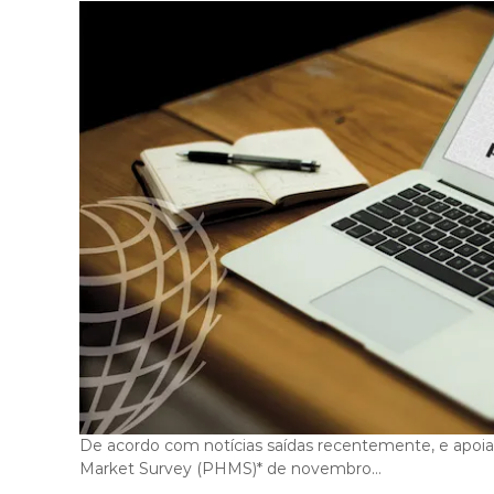
i
g
a
s
De acordo com notícias saídas recentemente, e apo
Market Survey (PHMS)* de novembro…