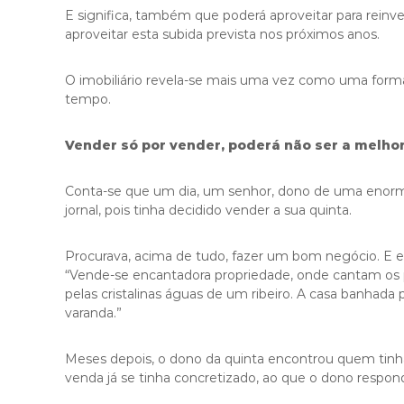
E significa, também que poderá aproveitar para reinve
aproveitar esta subida prevista nos próximos anos.
O imobiliário revela-se mais uma vez como uma forma s
tempo.
Vender só por vender, poderá não ser a melho
Conta-se que um dia, um senhor, dono de uma enorme
jornal, pois tinha decidido vender a sua quinta.
Procurava, acima de tudo, fazer um bom negócio. E est
“Vende-se encantadora propriedade, onde cantam os 
pelas cristalinas águas de um ribeiro. A casa banhada 
varanda.”
Meses depois, o dono da quinta encontrou quem tinha
venda já se tinha concretizado, ao que o dono respon