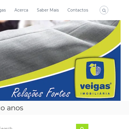
gas
Acerca
Saber Mais
Contactos
co anos
S