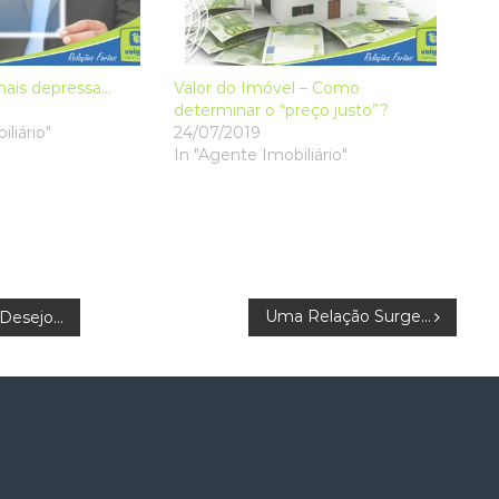
mais depressa…
Valor do Imóvel – Como
determinar o “preço justo”?
liário"
24/07/2019
In "Agente Imobiliário"
Uma Relação Surge…
Desejo…