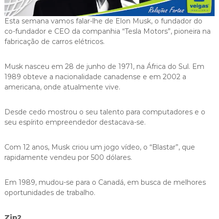
i
g
Esta semana vamos falar-lhe de Elon Musk, o fundador do
a
co-fundador e CEO da companhia “Tesla Motors”, pioneira na
s
fabricação de carros elétricos.
Musk nasceu em 28 de junho de 1971, na África do Sul. Em
1989 obteve a nacionalidade canadense e em 2002 a
americana, onde atualmente vive.
Desde cedo mostrou o seu talento para computadores e o
seu espírito empreendedor destacava-se.
Com 12 anos, Musk criou um jogo vídeo, o “Blastar”, que
rapidamente vendeu por 500 dólares.
Em 1989, mudou-se para o Canadá, em busca de melhores
oportunidades de trabalho.
Zip2