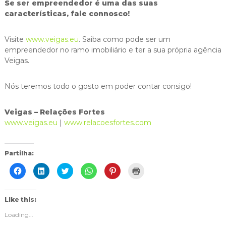
Se ser empreendedor é uma das suas
características, fale connosco!
Visite
www.veigas.eu
. Saiba como pode ser um
empreendedor no ramo imobiliário e ter a sua própria agência
Veigas.
Nós teremos todo o gosto em poder contar consigo!
Veigas – Relações Fortes
www.veigas.eu
|
www.relacoesfortes.com
Partilha:
C
C
C
C
C
C
l
l
l
l
l
l
i
i
i
i
i
i
c
c
c
c
c
c
k
k
k
k
k
k
t
t
t
t
t
t
Like this:
o
o
o
o
o
o
s
s
s
s
s
p
Loading...
h
h
h
h
h
r
a
a
a
a
a
i