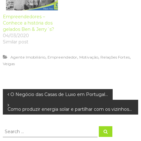
Empreendedores –
Conhece a história dos
gelados Ben & Jerry´s?
04/03/2020
Similar post
,
,
,
,
Agente Imobiliário
Empreendedor
Motivação
Relações Fortes
Veigas
N
O Negócio das Casas de Luxo em Portugal…
a
Como produzir energia solar e partilhar com os vizinhos…
v
S
S
e
e
e
a