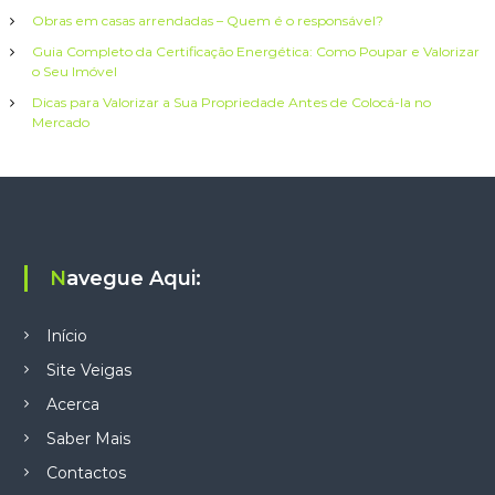
t
Obras em casas arrendadas – Quem é o responsável?
Guia Completo da Certificação Energética: Como Poupar e Valorizar
i
o Seu Imóvel
Dicas para Valorizar a Sua Propriedade Antes de Colocá-la no
g
Mercado
o
s
Navegue Aqui:
Início
Site Veigas
Acerca
Saber Mais
Contactos