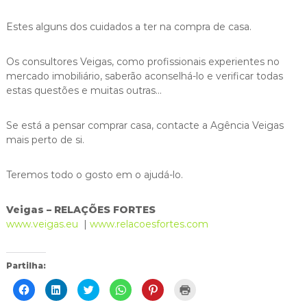
Estes alguns dos cuidados a ter na compra de casa.
Os consultores Veigas, como profissionais experientes no
mercado imobiliário, saberão aconselhá-lo e verificar todas
estas questões e muitas outras…
Se está a pensar comprar casa, contacte a Agência Veigas
mais perto de si.
Teremos todo o gosto em o ajudá-lo.
Veigas – RELAÇÕES FORTES
www.veigas.eu
|
www.relacoesfortes.com
Partilha:
C
C
C
C
C
C
l
l
l
l
l
l
i
i
i
i
i
i