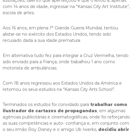
ilustrações, talento que aperfeiçoou e que o levou a, apenas
com 14 anos de idade, ingressar na “Kansas City Art Institute”,
escola de artes.
Aos 16 anos, em plena 1° Grande Guerra Mundial, tentou
alistar-se no exército dos Estados Unidos, tendo sido
recusado dada a sua idade prematura.
Em alternativa tudo fez para integrar a Cruz Vermelha, tendo
sido enviado para a França, onde trabalhou 1 ano como
motorista de ambulâncias.
Com 18 anos regressou aos Estados Unidos da América e
retomou os seus estudos na “Kansas City Arts School”.
Terminados os estudos foi convidado para
trabalhar como
ilustrador de cartazes de propagandas
, em algumas
agências publicitárias e cinematográficas, onde foi reforçando
as suas competências e auto- confiança e, em conjunto com
o seu irmão Roy Disney e o amigo Ub Iwerks,
decidiu abrir