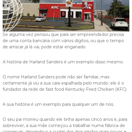
i
g
a
s
Se alguma vez pensou que para ser empreendedor precisa
de uma conta bancária com vários dígitos, ou que o tempo
de arriscar já lá vai, pode estar enganado.
A história de Harland Sanders é um exemplo disso mesmo.
O nome Harland Sanders pode não ser familiar, mas
certamente já viu a sua cara espalhada pelo mundo: ele é o
fundador da rede de fast food Kentucky Fried Chicken (KFC).
A sua história é um exemplo para qualquer um de nós.
O seu pai morreu quando ele tinha apenas cinco anos e, para
sobreviver, a sua mãe começou a trabalhar numa fábrica de
conservas, deixando-o a cuidar dos dois irmãos mais novos e