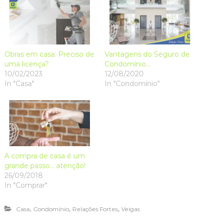
O
O
p
O
(
w
p
p
e
p
O
i
e
e
n
e
p
n
n
n
s
n
e
d
s
s
i
s
n
o
i
i
n
i
s
w
n
n
n
n
i
)
n
n
e
n
n
e
e
w
e
n
w
w
w
w
e
Obras em casa: Preciso de
Vantagens do Seguro de
w
w
i
w
w
uma licença?
Condomínio…
i
i
n
i
w
n
n
d
n
i
10/02/2023
12/08/2020
d
d
o
d
n
o
o
w
o
d
In "Casa"
In "Condomínio"
w
w
)
w
o
)
)
)
w
)
A compra de casa é um
grande passo… atenção!
26/09/2018
In "Comprar"
,
,
,
Casa
Condomínio
Relações Fortes
Veigas