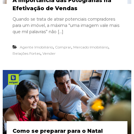
A Importância das Fotografias na
i
Efetivação de Vendas
g
a
Quando se trata de atrair potenciais compradores
s
para um imóvel, a máxima “uma imagem vale mais
que mil palavras” não […]
,
,
,
Agente Imobiliário
Comprar
Mercado Imobiliário
,
Relações Fortes
Vender
Como se preparar para o Natal