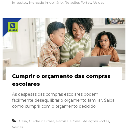
,
,
,
Impostos
Mercado Imobiliário
Relações Fortes
Veigas
Cumprir o orçamento das compras
escolares
As despesas das compras escolares podem
facilmente desequilibrar o orçamento familiar. Saiba
como cumprir com o orçamento decidido!
,
,
,
,
Casa
Cuidar da Casa
Família e Casa
Relações Fortes
Veigas