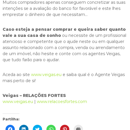
Muitos compradores apenas conseguem concretizar as suas
intenções se a avaliação do banco for favorável e este lhes
emprestar o dinheiro de que necessitam…
Caso esteja a pensar comprar e queira saber quanto
vale a sua casa de sonho
ou necessite de um profissional
atencioso e competente que o ajude neste ou em qualquer
assunto relacionado com a compra, venda ou arrendamento
de um imóvel, não hesite e conte com os agentes Veigas,
que tudo farão para o ajudar.
Aceda ao site
www.veigas.eu
e saiba qual é o Agente Veigas
mais perto de si!
Veigas – RELAÇÕES FORTES​
www.veigas.eu
|
www.relacoesfortes.com
Partilha:
C
C
C
C
C
C