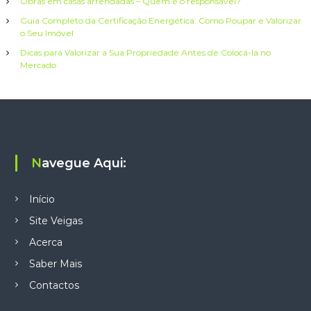
Obras em casas arrendadas – Quem é o responsável?
i
Guia Completo da Certificação Energética: Como Poupar e Valorizar
o Seu Imóvel
g
Dicas para Valorizar a Sua Propriedade Antes de Colocá-la no
Mercado
o
s
Navegue Aqui:
Início
Site Veigas
Acerca
Saber Mais
Contactos