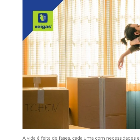
i
g
a
s
A vida é feita de fases, cada uma com necessidades e