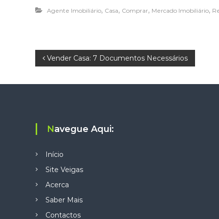
,
,
,
,
Agente Imobiliário
Casa
Comprar
Mercado Imobiliário
Re
N
Vender Casa: 7 Documentos Necessários
a
v
e
Navegue Aqui:
g
Início
a
Site Veigas
Acerca
ç
Saber Mais
ã
Contactos