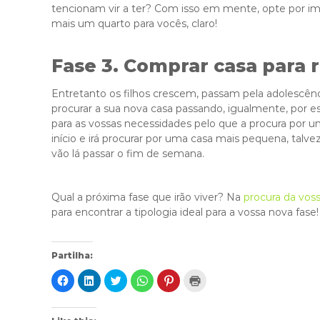
tencionam vir a ter? Com isso em mente, opte por im
mais um quarto para vocês, claro!
Fase 3. Comprar casa para 
Entretanto os filhos crescem, passam pela adolescên
procurar a sua nova casa passando, igualmente, por e
para as vossas necessidades pelo que a procura por 
início e irá procurar por uma casa mais pequena, tal
vão lá passar o fim de semana.
Qual a próxima fase que irão viver? Na
procura da vos
para encontrar a tipologia ideal para a vossa nova fase!
Partilha:
C
C
C
C
C
C
l
l
l
l
l
l
i
i
i
i
i
i
c
c
c
c
c
c
k
k
k
k
k
k