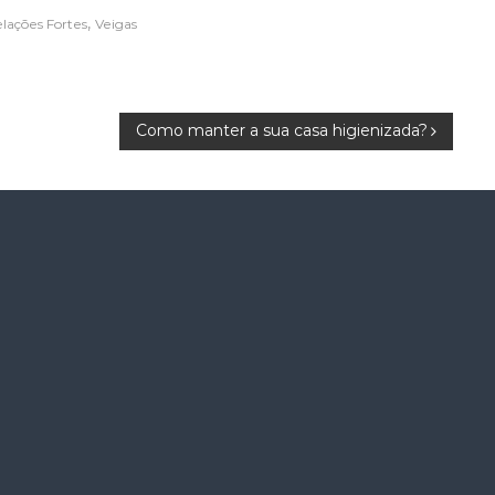
,
lações Fortes
Veigas
Como manter a sua casa higienizada?