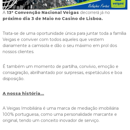
i
g
A
13ª Convenção Nacional Veigas
decorrerá já no
a
próximo dia 3 de Maio no Casino de Lisboa.
s
Trata-se de uma oportunidade única para juntar toda a família
Veigas e conviver com todos aqueles que vestem
diariamente a camisola e dão o seu máximo em prol dos
nossos clientes.
É também um momento de partilha, convívio, emoção e
consagração, abrilhantado por surpresas, espetáculos e boa
disposição.
A nossa história…
A Veigas Imobiliária é uma marca de mediação imobiliária
100% portuguesa, como uma personalidade marcante e
original, tendo um conceito inovador de serviço.