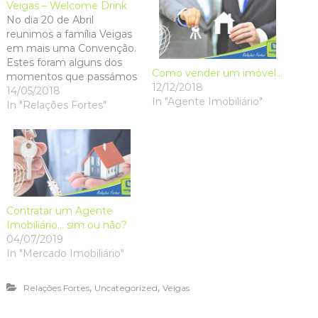
p
p
e
p
O
i
Veigas – Welcome Drink
e
e
n
e
p
n
No dia 20 de Abril
n
n
s
n
e
d
s
s
i
s
n
o
reunimos a família Veigas
i
i
n
i
s
w
n
n
n
n
i
)
em mais uma Convenção.
n
n
e
n
n
Estes foram alguns dos
e
e
w
e
n
w
w
w
w
e
Como vender um imóvel…
momentos que passámos
w
w
i
w
w
12/12/2018
i
i
n
i
w
juntos: Veigas - Relações
14/05/2018
n
n
d
n
i
In "Agente Imobiliário"
Fortes www.veigas.eu |
In "Relações Fortes"
d
d
o
d
n
o
o
w
o
d
www.relacoesfortes.com
w
w
)
w
o
)
)
)
w
)
Contratar um Agente
Imobiliário… sim ou não?
04/07/2019
In "Mercado Imobiliário"
,
,
Relações Fortes
Uncategorized
Veigas