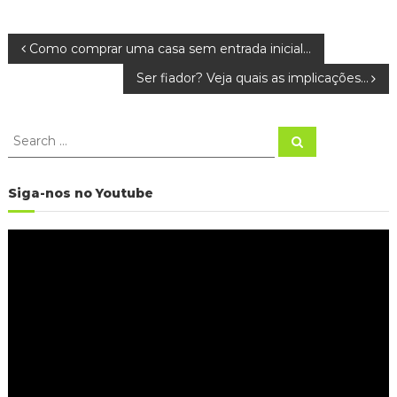
N
Como comprar uma casa sem entrada inicial…
Ser fiador? Veja quais as implicações…
a
v
S
S
e
e
a
e
a
r
c
r
Siga-nos no Youtube
h
g
c
h
R
a
f
e
o
p
r
ç
r
:
o
ã
d
u
o
t
o